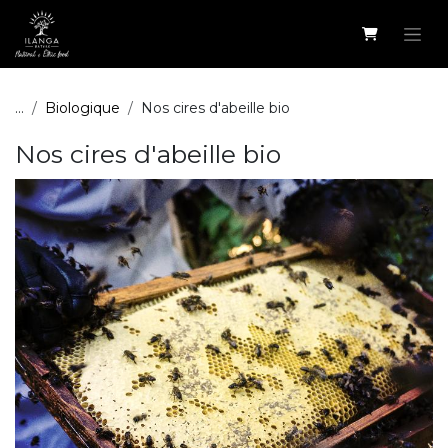
Se rendre au contenu
...
Biologique
Nos cires d'abeille bio
Nos cires d'abeille bio