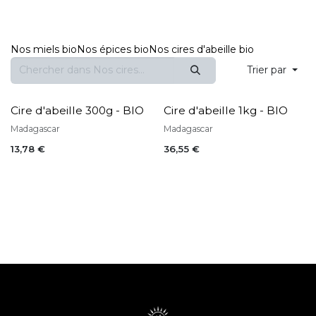
Nos miels bio
Nos épices bio
Nos cires d'abeille bio
Trier par
Cire d'abeille 300g - BIO
Cire d'abeille 1kg - BIO
BIO
BIO
Madagascar
Madagascar
13,78
€
36,55
€