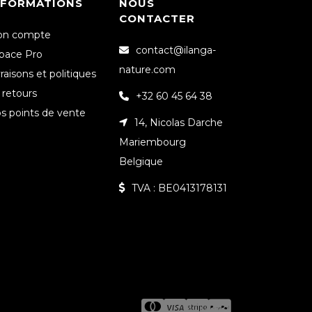
NFORMATIONS
NOUS
CONTACTER
n compte
contact@ilanga-
pace Pro
nature.com
vraisons et politiques
 retours
+32 60 45 64 38
s points de vente
14, Nicolas Darche
Mariembourg
Belgique
TVA : BE0413178131