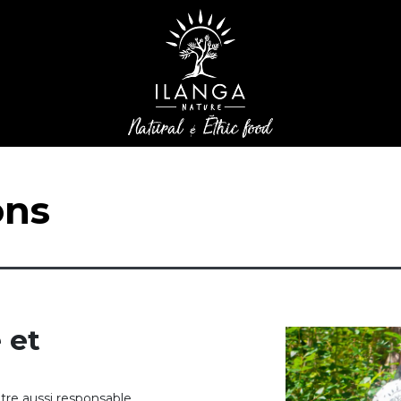
ons
 et
tre aussi responsable