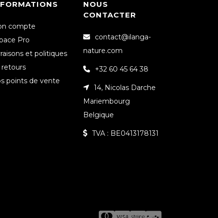
NFORMATIONS
NOUS
CONTACTER
n compte
contact@ilanga-
pace Pro
nature.com
vraisons et politiques
 retours
+32 60 45 64 38
s points de vente
14, Nicolas Darche
Mariembourg
Belgique
TVA : BE0413178131