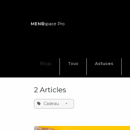
Se rendre au contenu
Espace Pro
Blogs
Tous
Astuces
:
2 Articles
Cadeau
×