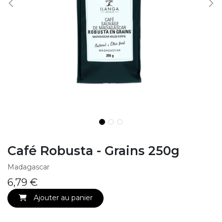
Café Robusta - Grains 250g
Madagascar
6,79
€
Ajouter au panier