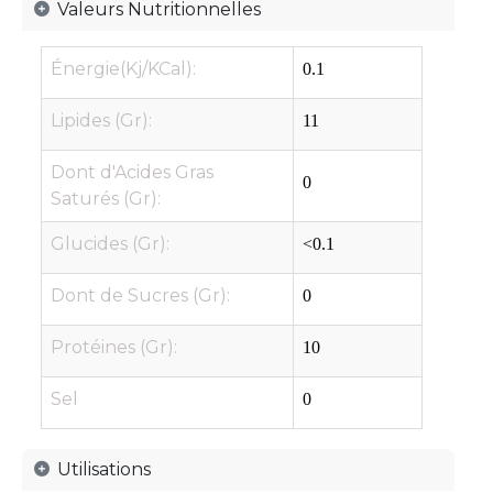
Valeurs Nutritionnelles
Énergie(Kj/KCal):
0.1
Lipides (Gr):
11
Dont d'Acides Gras
0
Saturés (Gr):
Glucides (Gr):
<0.1
Dont de Sucres (Gr):
0
Protéines (Gr):
10
Sel
0
Utilisations