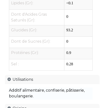
Lipides (Gr):
<0.1
Dont d'Acides Gras
0
Saturés (Gr):
Glucides (Gr):
93.2
Dont de Sucres (Gr):
0
Protéines (Gr):
0.9
Sel :
0.28
Utilisations
Additif alimentaire, confiserie, pâtisserie,
boulangerie.