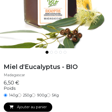
Miel d'Eucalyptus - BIO
Madagascar
6,50
€
Poids
140g
250g
900g
5Kg
Ajouter au panier