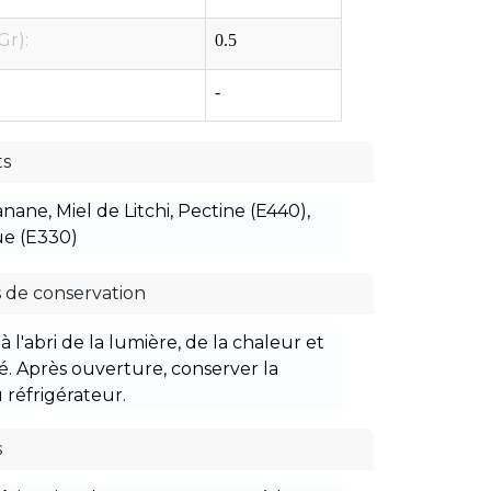
Gr):
0.5
-
ts
ane, Miel de Litchi, Pectine (E440),
ue (E330)
 de conservation
à l'abri de la lumière, de la chaleur et
é. Après ouverture, conserver la
 réfrigérateur.
s