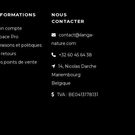
NFORMATIONS
NOUS
CONTACTER
n compte
contact@ilanga-
pace Pro
nature.com
vraisons et politiques
 retours
+32 60 45 64 38
s points de vente
14, Nicolas Darche
Mariembourg
Belgique
TVA : BE0413178131