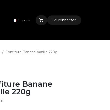
Se connecter
Français
s
Confiture Banane Vanille 220g
fiture Banane
lle 220g
ar