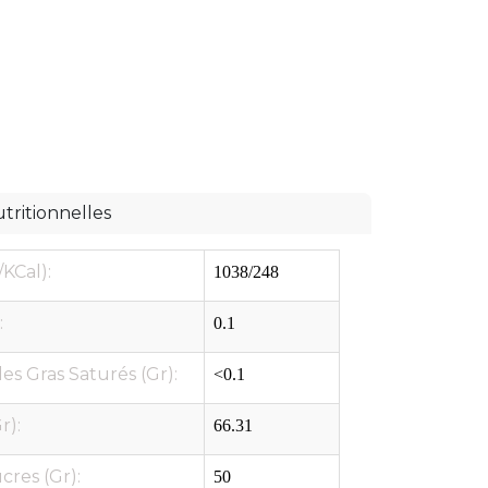
tritionnelles
/KCal):
1038/248
:
0.1
es Gras Saturés (Gr):
<0.1
r):
66.31
cres (Gr):
50