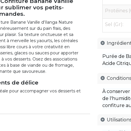
 Confiture Banane Vanille
r sublimer vos petits-
Protéines (
rmandes.
iture Banane Vanille d'Ilanga Nature
Sel (Gr):
généreusement sur du pain frais, des
r plaisir. Sa texture onctueuse et sa
à merveille les yaourts, les céréales
Ingrédien
si libre cours à votre créativité en
isseries, glaces ou sauces pour apporter
Purée de Ban
 vos desserts. Osez des associations
Acide Citriq
ettes à base de viande ou de fromage,
enante que savoureuse.
Conditions
nts de délice
 idéale pour accompagner vos desserts et
À conserver 
de l'humidit
confiture au
Utilisation