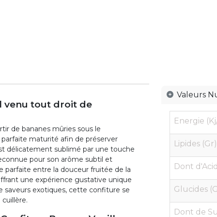
Valeurs Nu
 venu tout droit de
Energie (Kj
rtir de bananes mûries sous le
parfaite maturité afin de préserver
Lipides (Gr)
est délicatement sublimé par une touche
econnue pour son arôme subtil et
Dont d'Acid
parfaite entre la douceur fruitée de la
 offrant une expérience gustative unique
Glucides (G
e saveurs exotiques, cette confiture se
cuillère.
Dont de Su