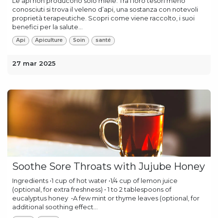
Le api non producono solo miele. Tra i loro tesori meno
conosciuti si trova il veleno d’api, una sostanza con notevoli
proprietà terapeutiche. Scopri come viene raccolto, i suoi
benefici per la salute...
Api
Apiculture
Soin
santé
27 mar 2025
Soothe Sore Throats with Jujube Honey
Ingredients •1 cup of hot water •1/4 cup of lemon juice
(optional, for extra freshness) • 1 to 2 tablespoons of
eucalyptus honey •A few mint or thyme leaves (optional, for
additional soothing effect...