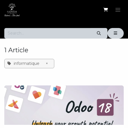
Skip to Content
1 Article
informatique
×