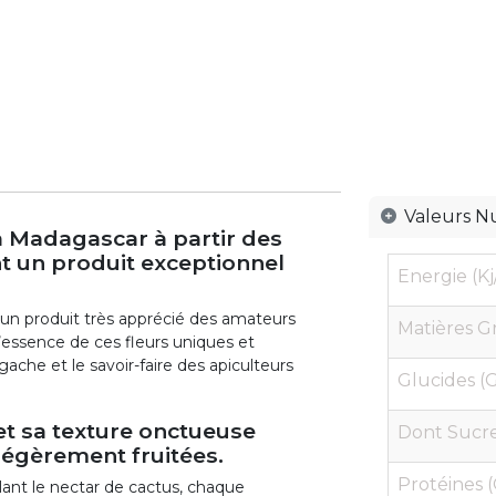
Valeurs Nu
 à Madagascar à partir des
nt un produit exceptionnel
Energie (Kj
nt un produit très apprécié des amateurs
Matières Gr
’essence de ces fleurs uniques et
ache et le savoir-faire des apiculteurs
Glucides (G
et sa texture onctueuse
Dont Sucres
légèrement fruitées.
Protéines (
ant le nectar de cactus, chaque