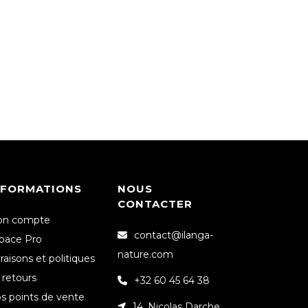
NFORMATIONS
NOUS
CONTACTER
n compte
contact@ilanga-
pace Pro
nature.com
vraisons et politiques
 retours
+32 60 45 64 38
s points de vente
14, Nicolas Darche