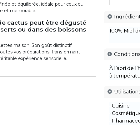
finée et équilibrée, idéale pour ceux qui
que et mémorable.
Ingrédien
 de cactus peut être dégusté
sserts ou dans des boissons
100% Miel d
ttes maison. Son goût distinctif
toutes vos préparations, transformant
Conditions
table expérience sensorielle.
À l’abri de l
à températu
Utilisation
• Cuisine
• Cosmétiqu
• Pharmace