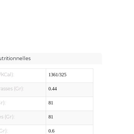
tritionnelles
/KCal):
1361/325
asses (Gr):
0.44
r):
81
 (Gr):
81
Gr):
0.6