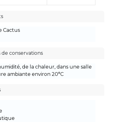
ts
e Cactus
 de conservations
’humidité, de la chaleur, dans une salle
re ambiante environ 20°C
s
e
utique