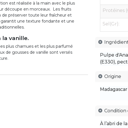
ion est réalisée à la main avec le plus
eur découpe en morceaux. Les fruits
Protéines (
 de préserver toute leur fraîcheur et
l garantit une texture fondante et une
Sel(Gr):
ditionnelles.
la vanille.
Ingrédien
 les plus charnues et les plus parfumé
aux de gousses de vanille sont versés
Pulpe d'Anan
ture.
(E330), pect
Origine
Madagascar
Condition
À l’abri de l