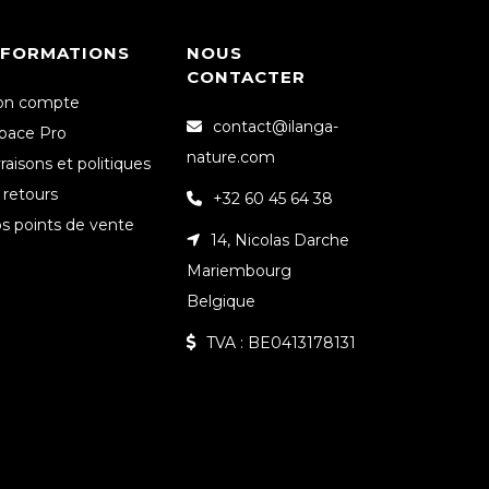
NFORMATIONS
NOUS
CONTACTER
n compte
contact@ilanga-
pace Pro
nature.com
vraisons et politiques
 retours
+32 60 45 64 38
s points de vente
14, Nicolas Darche
Mariembourg
Belgique
TVA : BE0413178131