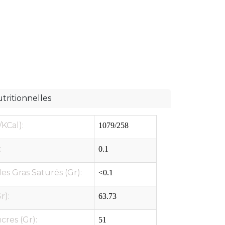
tritionnelles
/KCal):
1079/258
:
0.1
es Gras Saturés (Gr):
<0.1
r):
63.73
cres (Gr):
51