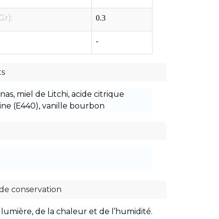
Gr):
0.3
-
ts
as, miel de Litchi, acide citrique
ine (E440), vanille bourbon
 de conservation
a lumière, de la chaleur et de l’humidité.