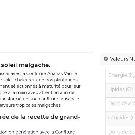
Valeurs Nu
 soleil malgache.
ar avec la Confiture Ananas Vanille
Energie (Kj
e soleil chaleureux de nos plantations
ent sélectionnés à maturité pour leur
Lipides (Gr)
olté à la main avec attention afin de
 transformé en une confiture artisanale
Dont d'Acid
 saveurs tropicales malgaches.
ée de la recette de grand-
Glucides (G
Dont de Su
tion en génération avec la Confiture