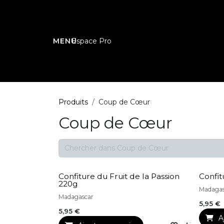
Se rendre au contenu
Espace Pro
Produits
Coup de Cœur
Coup de Cœur
Confiture du Fruit de la Passion
Confit
220g
Madagas
Madagascar
5,95
€
5,95
€
A