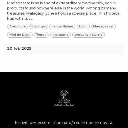
Madagascar is an island of extraordinary biodiversity, rich in
products found nowhere else in the world. Among its many
treasures, Malagasy lychee holds a special place. This tropical
fruit with its s...
Apiculture
Ecologie
Ilanga Nature
Litchi
Madagascar
Miel de Litchi
Terroir
malgache
produits naturels
20 feb 2025
Iscriviti per essere informato/a sulle nostre novità.