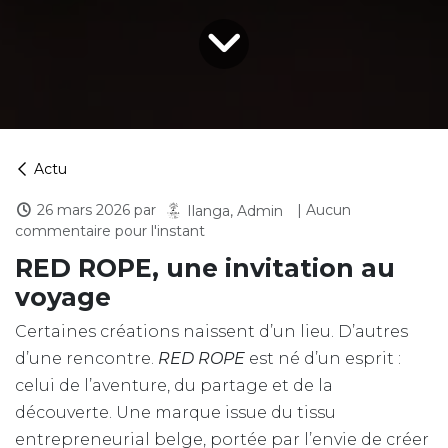
Actu
26 mars 2026
par
| Aucun
Ilanga, Admin
commentaire pour l'instant
RED ROPE, une invitation au
voyage
Certaines créations naissent d’un lieu. D’autres
d’une rencontre.
RED ROPE
est né d’un esprit :
celui de l’aventure, du partage et de la
découverte. Une marque issue du tissu
entrepreneurial belge, portée par l’envie de créer