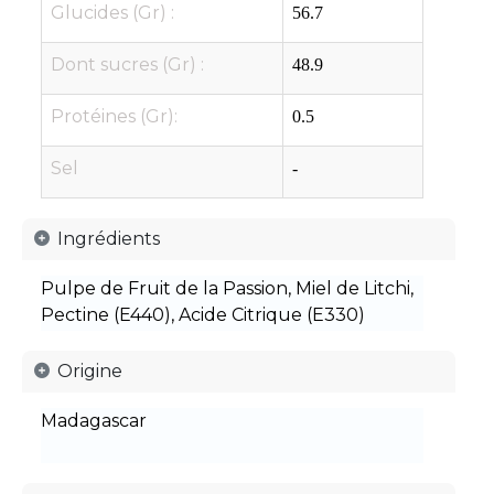
Glucides (Gr) :
56.7
Dont sucres (Gr) :
48.9
Protéines (Gr):
0.5
Sel
-
Ingrédients
Pulpe de Fruit de la Passion, Miel de Litchi,
Pectine (E440), Acide Citrique (E330)
Origine
Madagascar