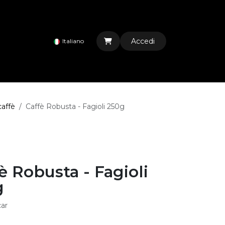
Accedi
Italiano
caffè
Caffè Robusta - Fagioli 250g
è Robusta - Fagioli
g
ar