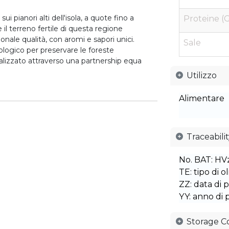
i pianori alti dell'isola, a quote fino a
Proteine (G
 il terreno fertile di questa regione
nale qualità, con aromi e sapori unici.
Sale
logico per preservare le foreste
lizzato attraverso una partnership equa
Utilizzo
Alimentare
Traceabili
No. BAT: HV
TE: tipo di o
ZZ: data di
YY: anno di
Storage C