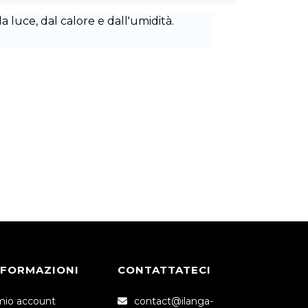
a luce, dal calore e dall'umidità.
NFORMAZIONI
CONTATTATECI
 mio account
contact@ilanga-