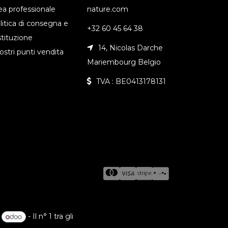
ea professionale
nature.com
litica di consegna e
+32 60 45 64 38
stituzione
14, Nicolas Darche
nostri punti vendita
Mariembourg Belgio
TVA : BE0413178131
a
- Il n° 1 tra gli
e-commerce open source