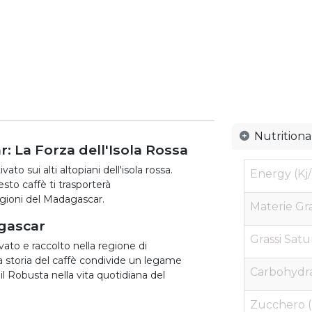
Nutritiona
: La Forza dell'Isola Rossa
to sui alti altopiani dell'isola rossa.
Energy (Kj/
sto caffè ti trasporterà
gioni del Madagascar.
Materie Gra
agascar
Grassi Satur
ato e raccolto nella regione di
a storia del caffè condivide un legame
Carbohydra
il Robusta nella vita quotidiana del
Zucchero (