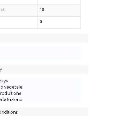
r):
10
0
ty
zzyy
lio vegetale
 produzione
 produzione
onditions