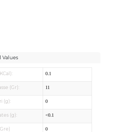
l Values
KCal):
0.1
sse (Gr):
11
i (g):
0
tes (g):
<0.1
Gre)
0