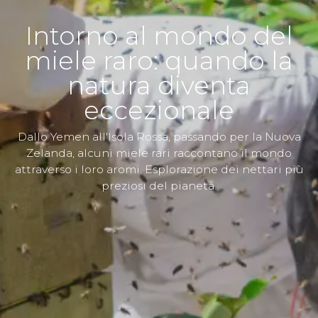
Intorno al mondo del
miele raro: quando la
natura diventa
eccezionale
Dallo Yemen all'Isola Rossa, passando per la Nuova
Zelanda, alcuni miele rari raccontano il mondo
attraverso i loro aromi. Esplorazione dei nettari più
preziosi del pianeta.