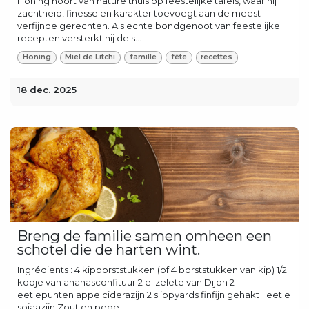
Honing hoort van nature thuis op feestelijke tafels, waar hij
zachtheid, finesse en karakter toevoegt aan de meest
verfijnde gerechten. Als echte bondgenoot van feestelijke
recepten versterkt hij de s...
Honing
Miel de Litchi
famille
fête
recettes
18 dec. 2025
Breng de familie samen omheen een
schotel die de harten wint.
Ingrédients : 4 kipborststukken (of 4 borststukken van kip) 1/2
kopje van ananasconfituur 2 el zelete van Dijon 2
eetlepunten appelciderazijn 2 slippyards finfijn gehakt 1 eetle
sojaazijn Zout en pepe...