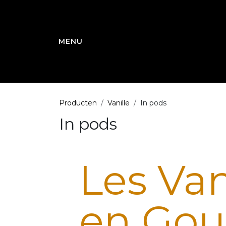
Overslaan naar inhoud
Producten
Vanille
In pods
In pods
Les Van
en Gou