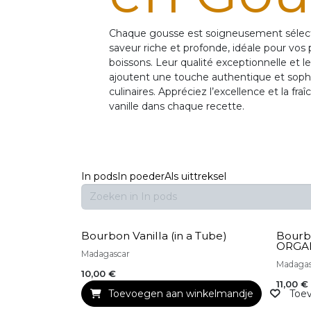
Chaque gousse est soigneusement sélecti
saveur riche et profonde, idéale pour vos p
boissons. Leur qualité exceptionnelle et 
ajoutent une touche authentique et sophi
culinaires. Appréciez l’excellence et la fr
vanille dans chaque recette.
In pods
In poeder
Als uittreksel
Bourbon Vanilla (in a Tube)
Bourbo
ORGA
Madagascar
Madaga
10,00
€
11,00
€
Toevoegen aan winkelmandje
Toev