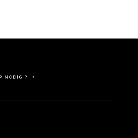
P NODIG ?
+