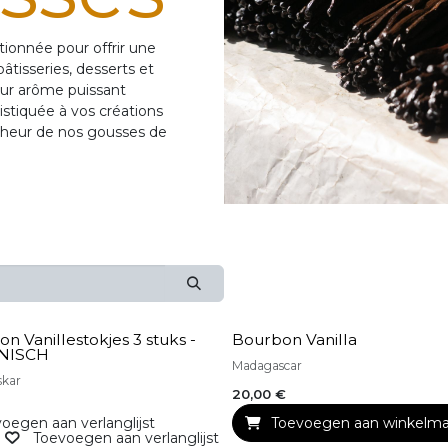
onnée pour offrir une
âtisseries, desserts et
leur arôme puissant
stiquée à vos créations
aîcheur de nos gousses de
n Vanillestokjes 3 stuks -
Bourbon Vanilla
NISCH
Madagascar
skar
20,00
€
oegen aan verlanglijst
Toevoegen aan winkelma
Toevoegen aan verlanglijst