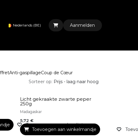
Aanmelden
Nederlands (BE)
ffret
Anti-gaspillage
Coup de Cœur
Sorteer op:
Prijs - laag naar hoog
Licht gekraakte zwarte peper
250g
Madagaskar
5,72
€
ndje
lijst
Toevoegen aan verlanglijst
Toevoegen aan winkelmandje
Toevo