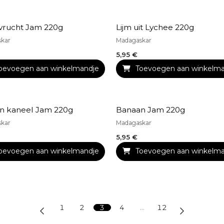
evrucht Jam 220g
Lijm uit Lychee 220g
skar
Madagaskar
5,95
€
oegen aan verlanglijst
oevoegen aan winkelmandje
Toevoegen aan winkelma
Toevoegen aan verlang
n kaneel Jam 220g
Banaan Jam 220g
skar
Madagaskar
5,95
€
oevoegen aan winkelmandje
Toevoegen aan verlanglijst
Toevoegen aan winkelma
Toevoegen aan verlang
1
2
3
4
…
12