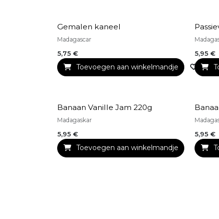
Gemalen kaneel
Passi
Madagascar
Madaga
5,75
€
5,95
€
Toevoegen aan winkelmandje
Toev
T
Banaan Vanille Jam 220g
Banaa
Madagaskar
Madaga
5,95
€
5,95
€
Toevoegen aan winkelmandje
T