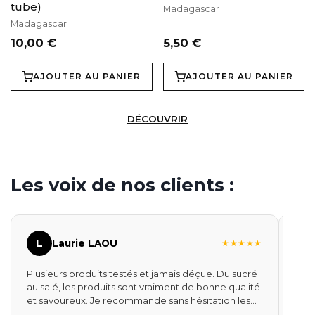
tube)
Madagascar
Madagascar
10,00 €
5,50 €
AJOUTER AU PANIER
AJOUTER AU PANIER
DÉCOUVRIR
Les voix de nos clients :
L
A
Laurie LAOU
★★★★★
Plusieurs produits testés et jamais déçue. Du sucré
Très
au salé, les produits sont vraiment de bonne qualité
J'ai
et savoureux. Je recommande sans hésitation les
vani
miels (plusieurs goûts), mais aussi les autres épices
pâti