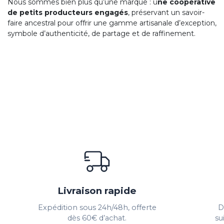
Nous sommes bien plus qu’une marque : u
ne coopérative
de petits producteurs engagés
, préservant un savoir-
faire ancestral pour offrir une gamme artisanale d’exception,
symbole d’authenticité, de partage et de raffinement.
Livraison rapide
Expédition sous 24h/48h, offerte
D
dès 60€ d’achat.
su