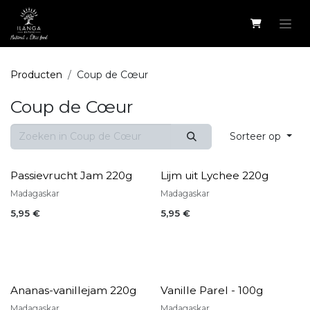
Overslaan naar inhoud
Producten
Coup de Cœur
Coup de Cœur
Sorteer op
Passievrucht Jam 220g
Lijm uit Lychee 220g
Madagaskar
Madagaskar
5,95
€
5,95
€
Ananas-vanillejam 220g
Vanille Parel - 100g
Madagaskar
Madagaskar